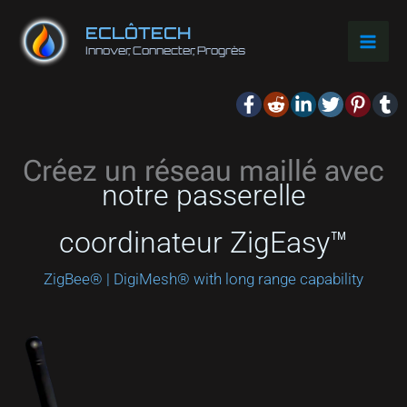
Aller
ECLÔTECH
au
Innover, Connecter, Progrès
contenu
Créez un réseau maillé avec
notre passerelle
coordinateur ZigEasy™
ZigBee® | DigiMesh® with long range capability