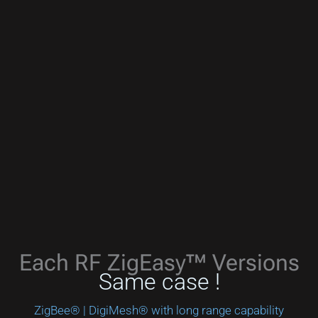
Each RF ZigEasy™ Versions
Same case !
ZigBee® | DigiMesh® with long range capability